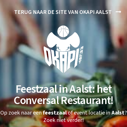
TERUG NAAR DE SITE VAN OKAPI AALST
Feestzaal in Aalst: het
Conversal Restaurant!
Op zoek naar een
feestzaal
of event locatie in
Aalst
?
Zoek niet verder!